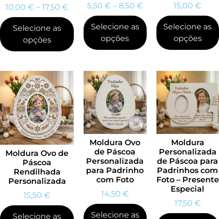
5,50
€
–
8,50
€
15,00
€
10,00
€
–
17,50
€
Selecione as
Selecione as
Selecione as
opções
opções
opções
Moldura Ovo
Moldura
de Páscoa
Personalizada
Moldura Ovo de
Personalizada
de Páscoa para
Páscoa
para Padrinho
Padrinhos com
Rendilhada
com Foto
Foto – Presente
Personalizada
Especial
14,50
€
15,50
€
17,50
€
Selecione as
Selecione as