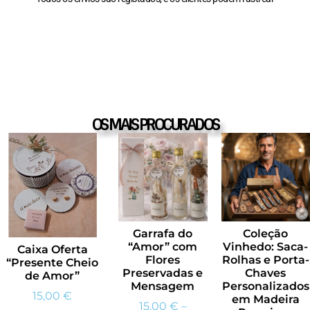
OS MAIS PROCURADOS
Garrafa do
Coleção
“Amor” com
Vinhedo: Saca-
Caixa Oferta
Flores
Rolhas e Porta-
“Presente Cheio
Preservadas e
Chaves
de Amor”
Mensagem
Personalizados
15,00
€
em Madeira
15,00
€
–