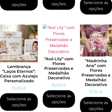
Selecione as
opções
opções
opções
“Avó Lily” com
“Madrinha
Flores
Ana” com
Lembrança
Preservadas e
Flores
“Laços Eternos”:
Medalhão
Preservadas e
Caixa com Azulejo
Decorativo
Medalhão
Personalizado
Decorativo
35,00
€
10,00
€
37,50
€
Selecione as
Selecione as
opções
Selecione as
opções
opções