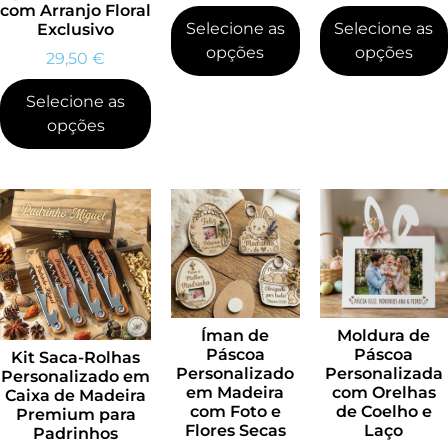
com Arranjo Floral
Selecione as
Selecione as
Exclusivo
opções
opções
29,50
€
Selecione as
opções
Íman de
Moldura de
Páscoa
Páscoa
Kit Saca-Rolhas
Personalizado
Personalizada
Personalizado em
em Madeira
com Orelhas
Caixa de Madeira
com Foto e
de Coelho e
Premium para
Flores Secas
Laço
Padrinhos