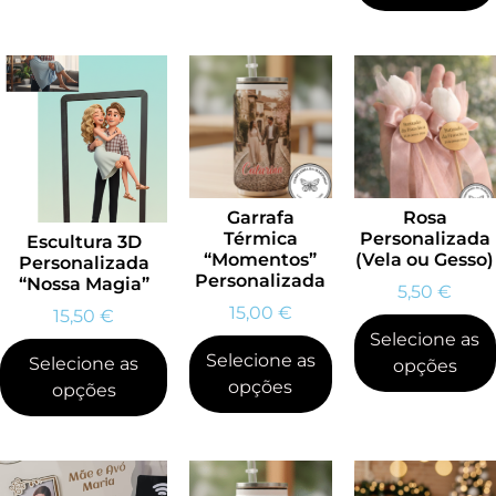
Garrafa
Rosa
Térmica
Personalizada
Escultura 3D
“Momentos”
(Vela ou Gesso)
Personalizada
Personalizada
“Nossa Magia”
5,50
€
15,00
€
15,50
€
Selecione as
Selecione as
Selecione as
opções
opções
opções