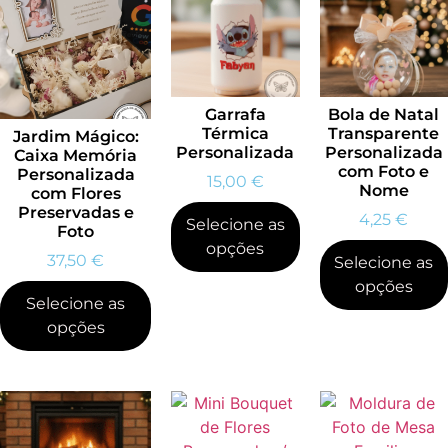
Garrafa
Bola de Natal
Térmica
Transparente
Jardim Mágico:
Personalizada
Personalizada
Caixa Memória
com Foto e
Personalizada
15,00
€
Nome
com Flores
Preservadas e
4,25
€
Selecione as
Foto
opções
37,50
€
Selecione as
opções
Selecione as
opções