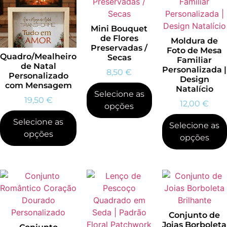
Mini Bouquet
de Flores
Moldura de
Preservadas /
Foto de Mesa
Quadro/Mealheiro
Secas
Familiar
de Natal
Personalizada |
8,50
€
Personalizado
Design
com Mensagem
Natalício
Selecione as
19,50
€
12,00
€
opções
Selecione as
Selecione as
opções
opções
Conjunto de
Joias Borboleta