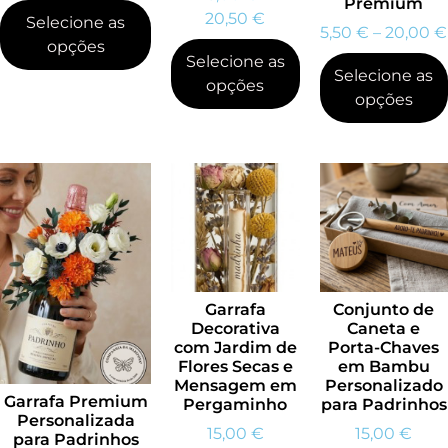
Premium
20,50
€
Selecione as
5,50
€
–
20,00
€
opções
Selecione as
Selecione as
opções
opções
Garrafa
Conjunto de
Decorativa
Caneta e
com Jardim de
Porta-Chaves
Flores Secas e
em Bambu
Mensagem em
Personalizado
Garrafa Premium
Pergaminho
para Padrinhos
Personalizada
15,00
€
15,00
€
para Padrinhos