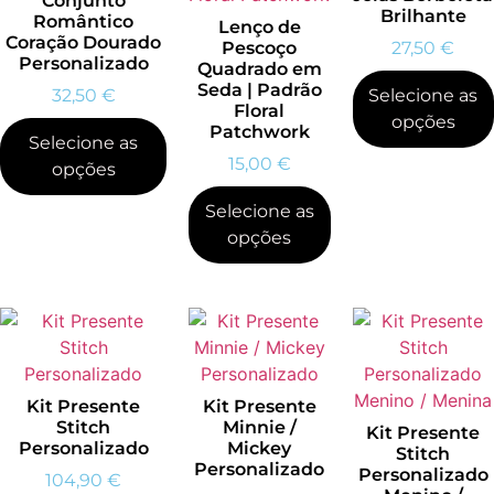
Conjunto
Brilhante
Romântico
Lenço de
Coração Dourado
Pescoço
27,50
€
Personalizado
Quadrado em
Seda | Padrão
32,50
€
Selecione as
Floral
opções
Patchwork
Selecione as
15,00
€
opções
Selecione as
opções
Kit Presente
Kit Presente
Stitch
Minnie /
Kit Presente
Personalizado
Mickey
Stitch
Personalizado
Personalizado
104,90
€