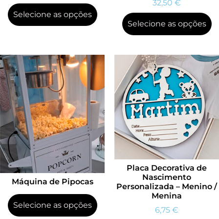
32,50
€
Selecione as opções
Selecione as opções
Placa Decorativa de
Nascimento
Máquina de Pipocas
Personalizada – Menino /
Menina
Selecione as opções
6,75
€