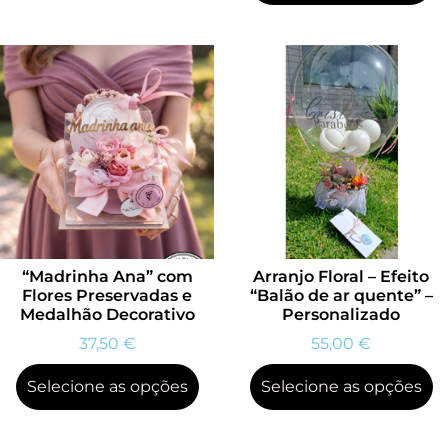
“Madrinha Ana” com
Arranjo Floral – Efeito
Flores Preservadas e
“Balão de ar quente” –
Medalhão Decorativo
Personalizado
37,50
€
55,00
€
Selecione as opções
Selecione as opções