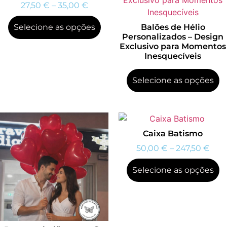
27,50
€
–
35,00
€
Selecione as opções
Balões de Hélio
Personalizados – Design
Exclusivo para Momentos
Inesquecíveis
Selecione as opções
Caixa Batismo
50,00
€
–
247,50
€
Selecione as opções