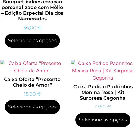
Bouquet balões coração
personalizado com Hélio
– Edição Especial Dia dos
Namorados
36,00
€
Selecione as opções
Caixa Oferta “Presente
Cheio de Amor”
Caixa Pedido Padrinhos
Menina Rosa | Kit
15,00
€
Surpresa Cegonha
Selecione as opções
17,50
€
Selecione as opções