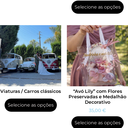
Selecione as opções
Viaturas / Carros clássicos
“Avó Lily” com Flores
Preservadas e Medalhão
Decorativo
Selecione as opções
35,00
€
Selecione as opções