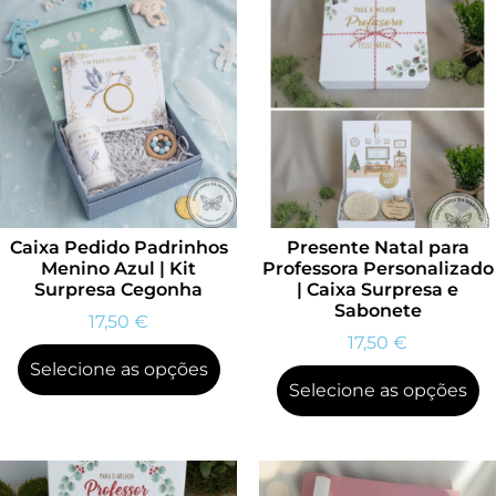
Caixa Pedido Padrinhos
Presente Natal para
Menino Azul | Kit
Professora Personalizado
Surpresa Cegonha
| Caixa Surpresa e
Sabonete
17,50
€
17,50
€
Selecione as opções
Selecione as opções