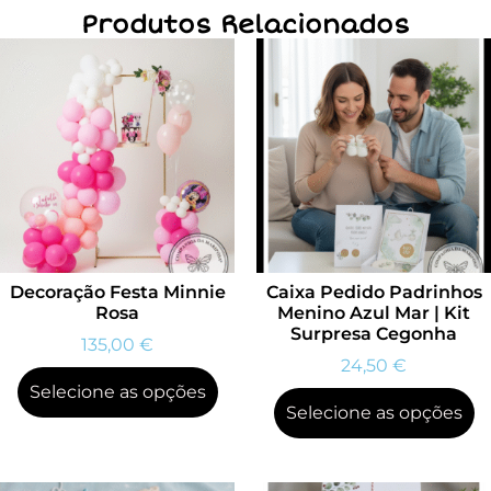
Produtos Relacionados
Decoração Festa Minnie
Caixa Pedido Padrinhos
Rosa
Menino Azul Mar | Kit
Surpresa Cegonha
135,00
€
24,50
€
Selecione as opções
Selecione as opções