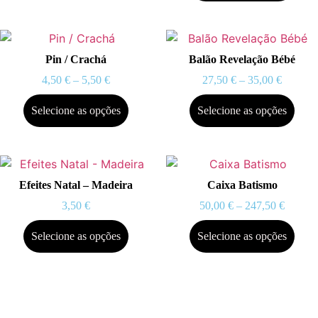
Pin / Crachá
Balão Revelação Bébé
4,50
€
–
5,50
€
27,50
€
–
35,00
€
Selecione as opções
Selecione as opções
Efeites Natal – Madeira
Caixa Batismo
3,50
€
50,00
€
–
247,50
€
Selecione as opções
Selecione as opções