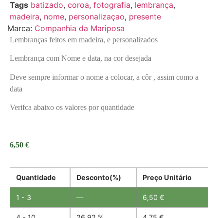
Tags
batizado
,
coroa
,
fotografia
,
lembrança
,
madeira
,
nome
,
personalizaçao
,
presente
Marca:
Companhia da Mariposa
Lembranças feitos em madeira, e personalizados
Lembrança com Nome e data, na cor desejada
Deve sempre informar o nome a colocar, a côr , assim como a
data
Verifca abaixo os valores por quantidade
6,50
€
Quantidade
Desconto(%)
Preço Unitário
1 - 3
—
6,50
€
4 - 10
26.92 %
4,75
€