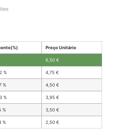
ções
conto(%)
Preço Unitário
6,50
€
2 %
4,75
€
7 %
4,50
€
3 %
3,95
€
5 %
3,50
€
4 %
2,50
€