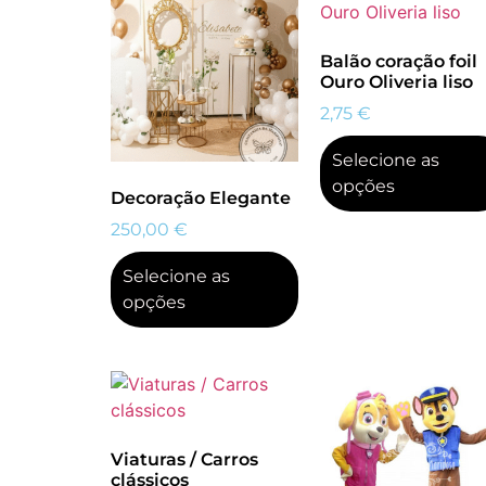
Balão coração foil
Ouro Oliveria liso
2,75
€
Selecione as
opções
Decoração Elegante
250,00
€
Selecione as
opções
Viaturas / Carros
clássicos