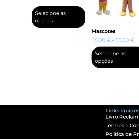
Selecione as
opções
Mascotes
45,00
€
–
55,00
€
Selecione as
opções
Links rápidos
Livro Reclam
Termos e Con
Politica de P