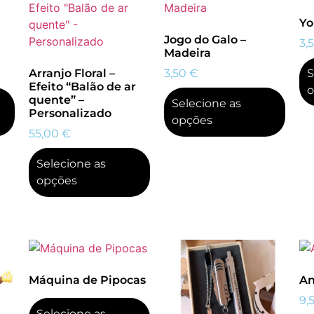
Yo
Jogo do Galo –
3,
Madeira
Arranjo Floral –
3,50
€
S
Efeito “Balão de ar
o
quente” –
Selecione as
Personalizado
opções
55,00
€
Selecione as
opções
Máquina de Pipocas
An
9,
Selecione as