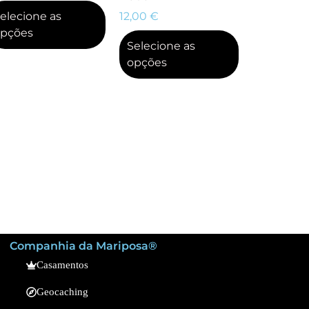
elecione as
12,00
€
pções
Selecione as
opções
Companhia da Mariposa®
Casamentos
Geocaching