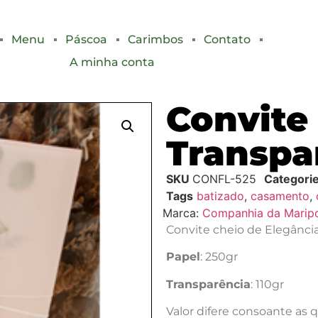
Menu
Páscoa
Carimbos
Contato
A minha conta
Convite 
Transpa
SKU
CONFL-525
Categori
Tags
batizado
,
casamento
,
Marca:
Companhia da Marip
Convite cheio de Elegânci
Papel
: 250gr
Transparência
: 110gr
Valor difere consoante as