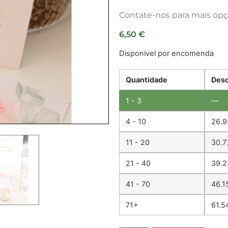
Contate-nos para mais op
6,50
€
Disponível por encomenda
Quantidade
Des
1 - 3
—
4 - 10
26.9
11 - 20
30.7
21 - 40
39.2
41 - 70
46.1
71+
61.5