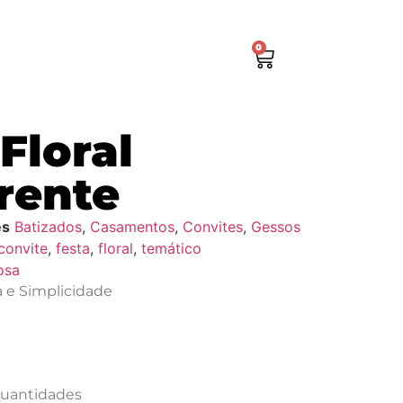
0
Floral
rente
es
Batizados
,
Casamentos
,
Convites
,
Gessos
convite
,
festa
,
floral
,
temático
osa
a e Simplicidade
 quantidades