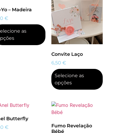
-Yo – Madeira
50
€
elecione as
pções
Convite Laço
6,50
€
Selecione as
opções
el Butterfly
Fumo Revelação
50
€
Bébé