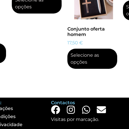
opções
S
o
Conjunto oferta
homem
17,50
€
Selecione as
opções
:
Contactos
ações
dições
Visitas por marcação.
rivacidade