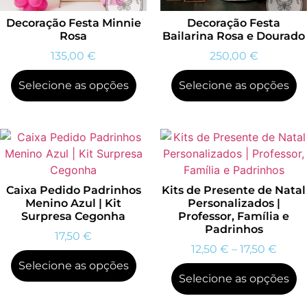
Decoração Festa Minnie
Decoração Festa
Rosa
Bailarina Rosa e Dourado
135,00
€
250,00
€
Selecione as opções
Selecione as opções
Caixa Pedido Padrinhos
Kits de Presente de Natal
Menino Azul | Kit
Personalizados |
Surpresa Cegonha
Professor, Família e
Padrinhos
17,50
€
12,50
€
–
17,50
€
Selecione as opções
Selecione as opções