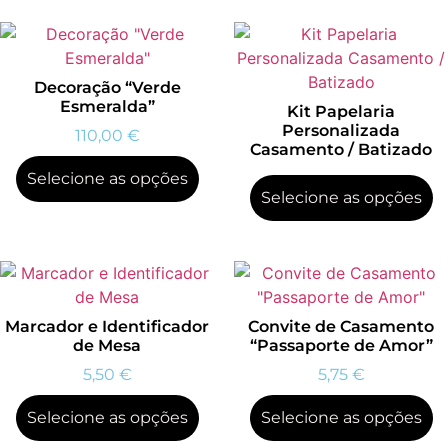
Decoração “Verde
Esmeralda”
Kit Papelaria
Personalizada
110,00
€
Casamento / Batizado
Selecione as opções
Selecione as opções
Marcador e Identificador
Convite de Casamento
de Mesa
“Passaporte de Amor”
5,50
€
5,75
€
Selecione as opções
Selecione as opções