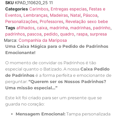
SKU
KPAD_110620_25 11
Categories
Carimbos
,
Entregas especias
,
Festas e
Eventos
,
Lembranças
,
Madeiras
,
Natal
,
Páscoa
,
Personalizações
,
Professores
,
Revelação sexo bebe
Tags
afilhados
,
caixa
,
madrinha
,
madrinhas
,
padrinho
,
padrinhos
,
pascoa
,
pedido
,
quadro
,
raspa
,
surpresa
Marca:
Companhia da Mariposa
Uma Caixa Mágica para o Pedido de Padrinhos
Emocionante!
O momento de convidar os Padrinhos é tão
especial quanto o Batizado. A nossa
Caixa Pedido
de Padrinhos
é a forma perfeita e emocionante de
perguntar:
“Querem ser os Nossos Padrinhos?
Uma missão especial…”
Este kit foi criado para ser um presente que se
guarda no coração:
Mensagem Emocional:
Tampa personalizada