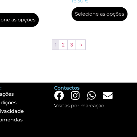
16,50
€
Selecione as opções
ione as opções
1
2
3
→
:
Contactos
ações
dições
Visitas por marcação.
rivacidade
comendas