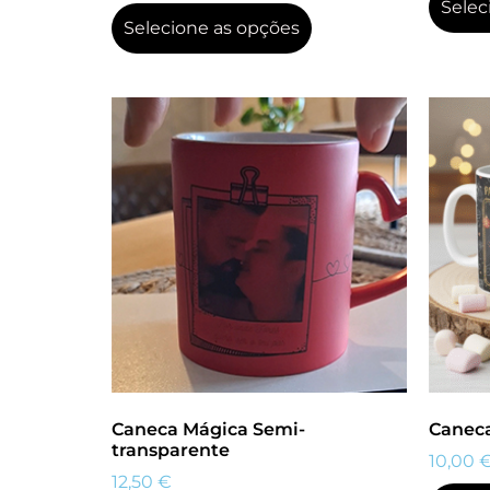
Selec
Selecione as opções
Caneca Mágica Semi-
Caneca
transparente
10,00
12,50
€