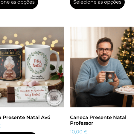
ione as opções
Selecione as opções
 Presente Natal Avó
Caneca Presente Natal
Professor
€
10,00
€