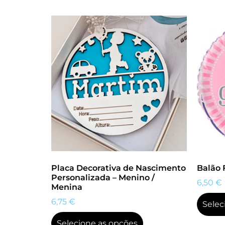
Placa Decorativa de Nascimento
Balão 
Personalizada – Menino /
6,50
€
Menina
6,75
€
Selec
Selecione as opções