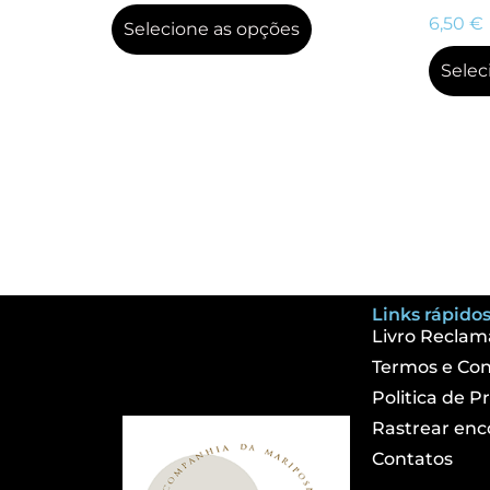
6,50
€
Selecione as opções
Selec
Links rápidos
Livro Reclam
Termos e Con
Politica de P
Rastrear en
Contatos