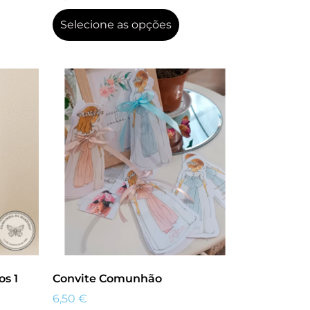
Selecione as opções
os 1
Convite Comunhão
6,50
€