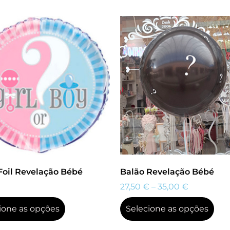
Foil Revelação Bébé
Balão Revelação Bébé
27,50
€
–
35,00
€
ione as opções
Selecione as opções