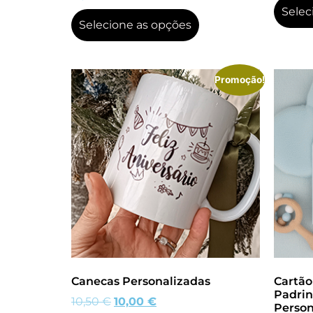
Selec
Selecione as opções
Promoção!
Canecas Personalizadas
Cartão
Padrin
10,50
€
10,00
€
Person