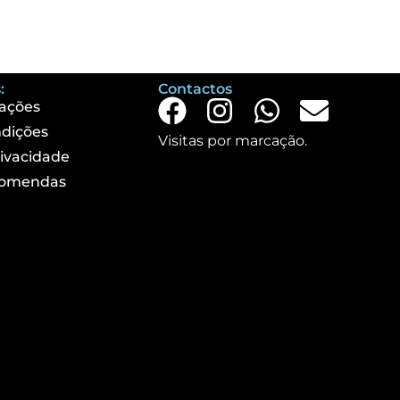
:
Contactos
ações
dições
Visitas por marcação.
rivacidade
comendas