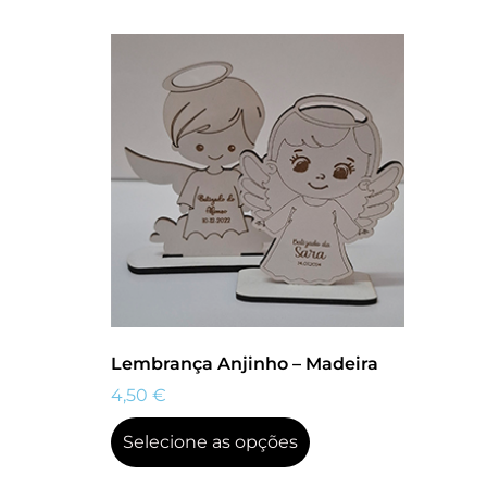
Lembrança Anjinho – Madeira
4,50
€
Selecione as opções