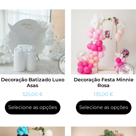
Decoração Batizado Luxo
Decoração Festa Minnie
Asas
Rosa
325,00
€
135,00
€
Selecione as opções
Selecione as opções