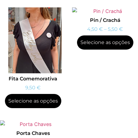
Pin / Crachá
4,50
€
–
5,50
€
Selecione as opções
Fita Comemorativa
9,50
€
Selecione as opções
Porta Chaves