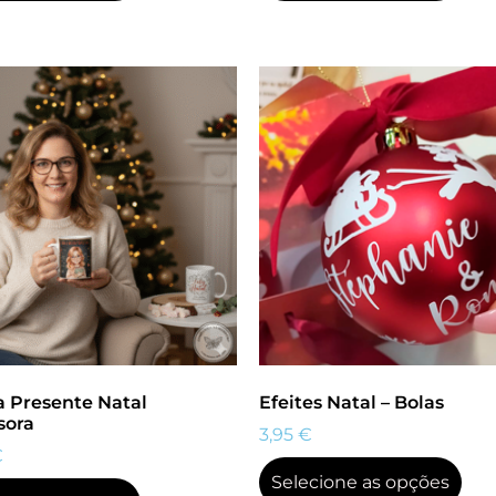
 Presente Natal
Efeites Natal – Bolas
sora
3,95
€
€
Selecione as opções