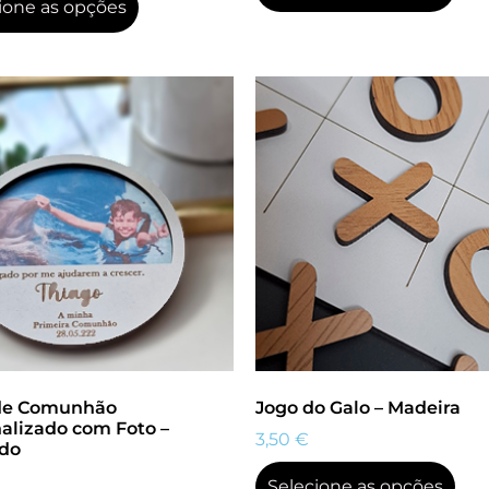
ione as opções
de Comunhão
Jogo do Galo – Madeira
alizado com Foto –
3,50
€
do
Selecione as opções