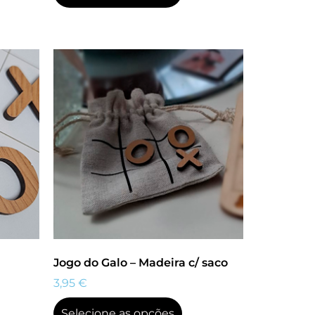
Jogo do Galo – Madeira c/ saco
3,95
€
Selecione as opções