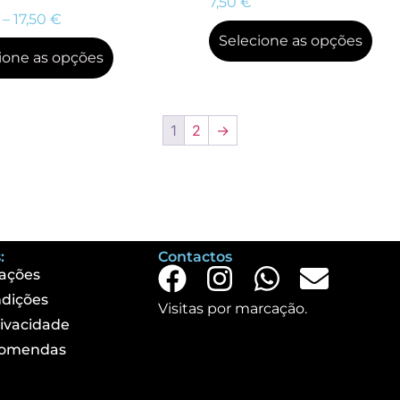
7,50
€
–
17,50
€
Selecione as opções
ione as opções
1
2
→
:
Contactos
ações
dições
Visitas por marcação.
rivacidade
comendas