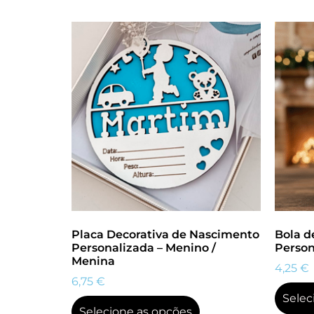
Placa Decorativa de Nascimento
Bola d
Personalizada – Menino /
Person
Menina
4,25
€
6,75
€
Selec
Selecione as opções