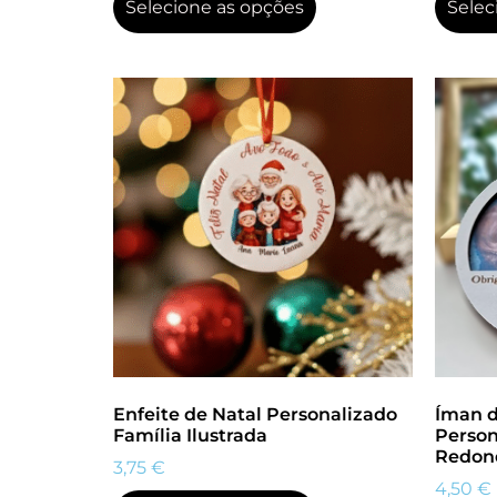
Selecione as opções
Selec
Enfeite de Natal Personalizado
Íman 
Família Ilustrada
Person
Redon
3,75
€
4,50
€