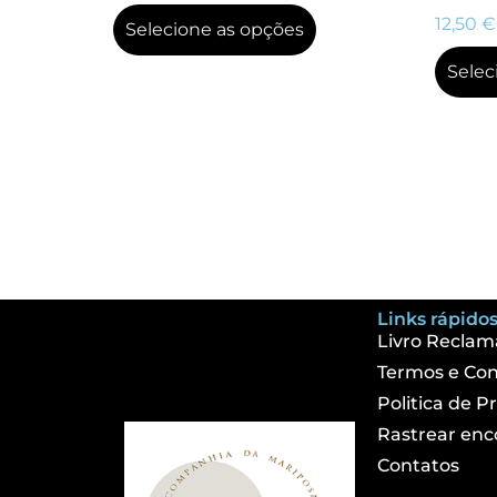
12,50
€
Selecione as opções
Selec
Links rápidos
Livro Reclam
Termos e Con
Politica de P
Rastrear en
Contatos