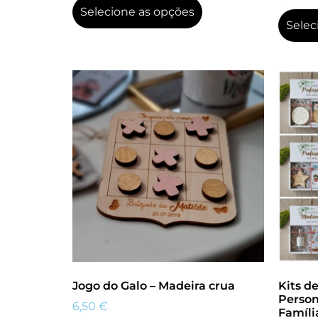
Selecione as opções
Selec
Jogo do Galo – Madeira crua
Kits d
Person
6,50
€
Famíli