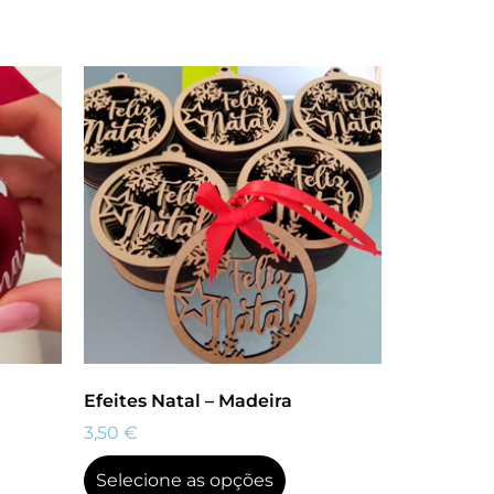
Efeites Natal – Madeira
3,50
€
Selecione as opções