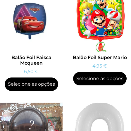
Balão Foil Faisca
Balão Foil Super Mario
Mcqueen
4,95
€
6,50
€
Selecione as opções
Selecione as opções