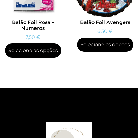
Balão Foil Rosa –
Balão Foil Avengers
Numeros
6,50
€
7,50
€
Selecione as opções
Selecione as opções