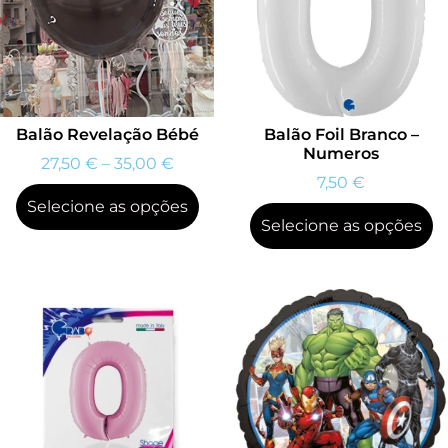
Balão Revelação Bébé
Balão Foil Branco –
Numeros
27,50
€
–
35,00
€
7,50
€
Selecione as opções
Selecione as opções