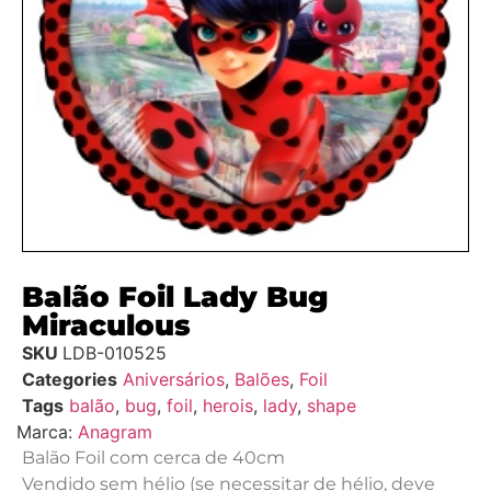
Balão Foil Lady Bug
Miraculous
SKU
LDB-010525
Categories
Aniversários
,
Balões
,
Foil
Tags
balão
,
bug
,
foil
,
herois
,
lady
,
shape
Marca:
Anagram
Balão Foil com cerca de 40cm
Vendido sem hélio (se necessitar de hélio, deve