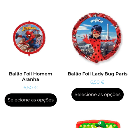
Balão Foil Homem
Balão Foil Lady Bug Paris
Aranha
6,50
€
6,50
€
Selecione as opções
Selecione as opções