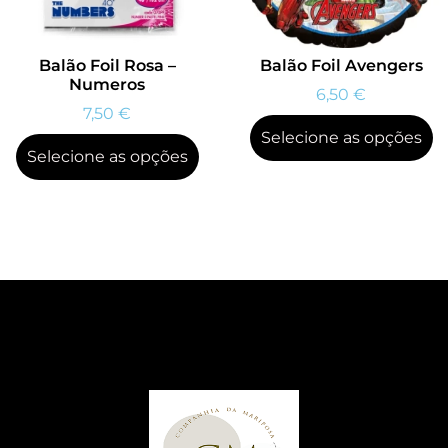
Balão Foil Rosa –
Balão Foil Avengers
Numeros
6,50
€
7,50
€
Selecione as opções
Selecione as opções