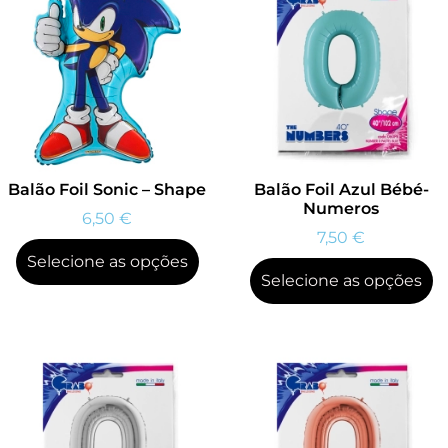
Balão Foil Sonic – Shape
Balão Foil Azul Bébé-
Numeros
6,50
€
7,50
€
Selecione as opções
Selecione as opções