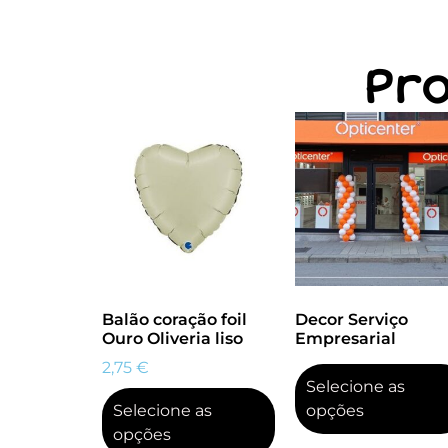
Pr
Balão coração foil
Decor Serviço
Ouro Oliveria liso
Empresarial
2,75
€
Selecione as
Selecione as
opções
opções