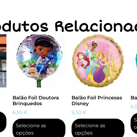
odutos Relaciona
Balão Foil Doutora
Balão Foil Princesas
Ba
Brinquedos
Disney
6,
6,50
€
6,50
€
S
Selecione as
Selecione as
o
opções
opções