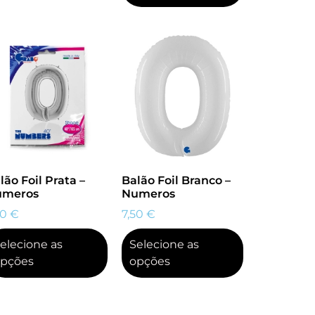
lão Foil Prata –
Balão Foil Branco –
umeros
Numeros
50
€
7,50
€
elecione as
Selecione as
pções
opções