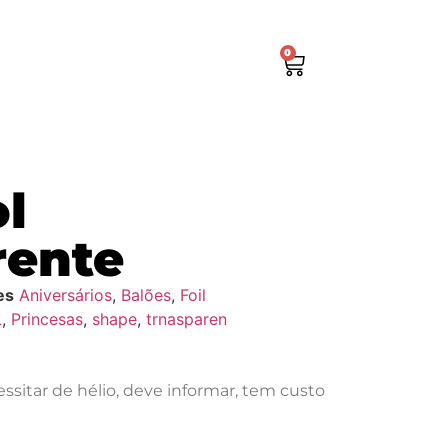
0
ol
rente
es
Aniversários
,
Balões
,
Foil
L
,
Princesas
,
shape
,
trnasparen
ssitar de hélio, deve informar, tem custo