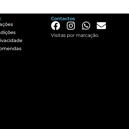
:
Contactos
ações
dições
Visitas por marcação.
rivacidade
comendas