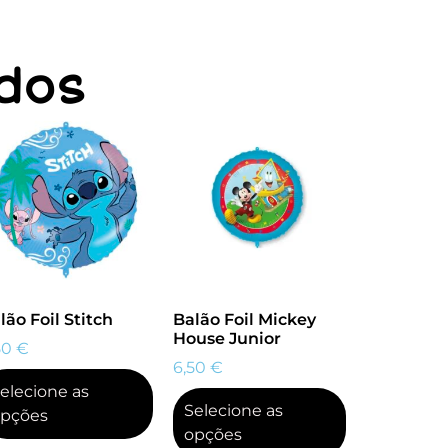
dos
lão Foil Stitch
Balão Foil Mickey
House Junior
50
€
6,50
€
elecione as
Selecione as
pções
opções