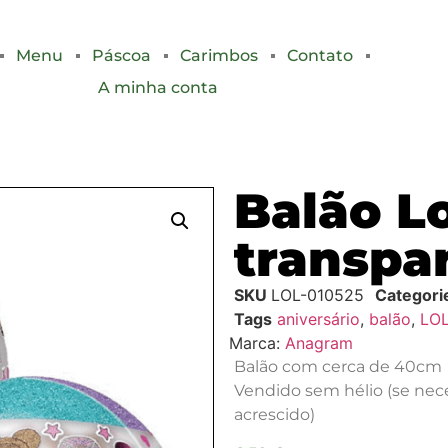
Menu
Páscoa
Carimbos
Contato
A minha conta
Balão L
transpa
SKU
LOL-010525
Categori
Tags
aniversário
,
balão
,
LO
Marca:
Anagram
Balão com cerca de 40cm
Vendido sem hélio (se nece
acrescido)