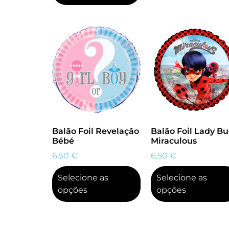
Balão Foil Revelação
Balão Foil Lady B
Bébé
Miraculous
6,50
€
6,50
€
Selecione as
Selecione as
opções
opções