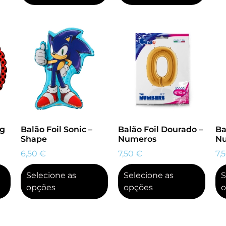
ug
Balão Foil Sonic –
Balão Foil Dourado –
Ba
Shape
Numeros
N
6,50
€
7,50
€
7,
Selecione as
Selecione as
S
opções
opções
o