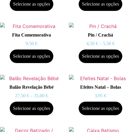
Selecione as opções
Selecione as opções
Fita Comemorativa
Pin / Crachá
9,50
€
4,50
€
–
5,50
€
Selecione as opções
Selecione as opções
Balão Revelação Bébé
Efeites Natal – Bolas
27,50
€
–
35,00
€
3,95
€
Selecione as opções
Selecione as opções