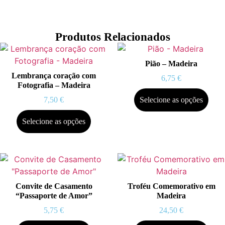
Produtos Relacionados
Pião – Madeira
Lembrança coração com
6,75
€
Fotografia – Madeira
7,50
€
Selecione as opções
Selecione as opções
Convite de Casamento
Troféu Comemorativo em
“Passaporte de Amor”
Madeira
5,75
€
24,50
€