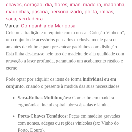
chaves
,
coração
,
dia
,
flores
,
iman
,
madeira
,
madrinha
,
madrinhas
,
pascoa
,
personalizado
,
porta
,
rolhas
,
saca
,
verdadeira
Marca:
Companhia da Mariposa
Celebre a tradição e o requinte com a nossa “Coleção Vinhedo”,
um conjunto de acessórios pensados exclusivamente para os
amantes de vinho e para presentear padrinhos com distinção.
Esta linha destaca-se pelo uso de madeira de alta qualidade com
gravação a laser profunda, garantindo um acabamento rústico e
eterno.
Pode optar por adquirir os itens de forma
individual ou em
conjunto
, criando o presente à medida das suas necessidades:
Saca-Rolhas Multifunções:
Com cabo em madeira
ergonómica, inclui espiral, abre-cápsulas e lâmina.
Porta-Chaves Temáticos:
Peças em madeira gravadas
com nomes, adegas ou regiões vinícolas (ex: Vinho do
Porto, Douro).