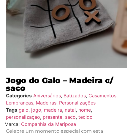
Jogo do Galo – Madeira c/
saco
Categories
Aniversários
,
Batizados
,
Casamentos
,
Lembranças
,
Madeiras
,
Personalizações
Tags
galo
,
jogo
,
madeira
,
natal
,
nome
,
personalizaçao
,
presente
,
saco
,
tecido
Marca:
Companhia da Mariposa
Celebre um momento especial com esta