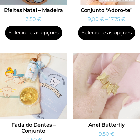
Efeites Natal – Madeira
Conjunto “Adoro-te”
3,50
€
9,00
€
–
17,75
€
Selecione as opções
Selecione as opções
Fada do Dentes –
Anel Butterfly
Conjunto
9,50
€
12,50
€