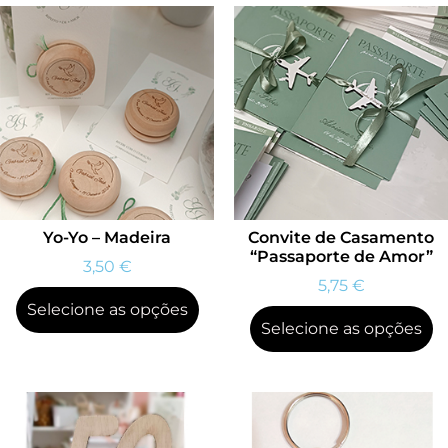
Yo-Yo – Madeira
Convite de Casamento
“Passaporte de Amor”
3,50
€
5,75
€
Selecione as opções
Selecione as opções