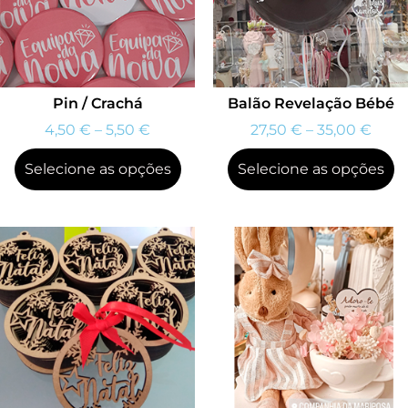
Pin / Crachá
Balão Revelação Bébé
4,50
€
–
5,50
€
27,50
€
–
35,00
€
Selecione as opções
Selecione as opções