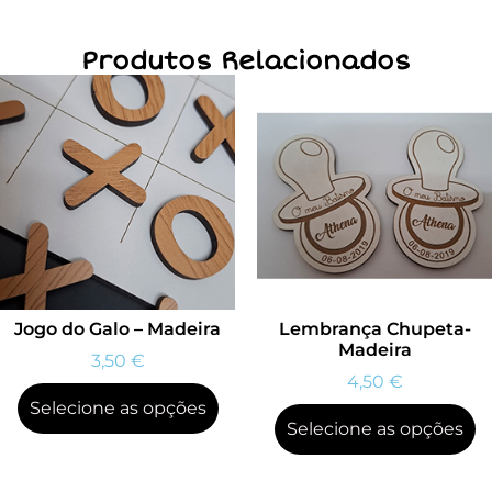
Produtos Relacionados
Jogo do Galo – Madeira
Lembrança Chupeta-
Madeira
3,50
€
4,50
€
Selecione as opções
Selecione as opções