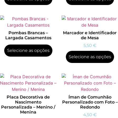
Pombas Brancas –
Marcador e Identificador
Largada Casamentos
de Mesa
5,50
€
Selecione as opções
Selecione as opções
Placa Decorativa de
Íman de Comunhão
Nascimento
Personalizado com Foto –
Personalizada – Menino /
Redondo
Menina
4,50
€