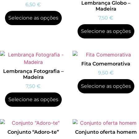
Lembrança Globo –
6,50
€
Madeira
Selecione as opções
7,50
€
Selecione as opções
Fita Comemorativa
Lembrança Fotografia –
9,50
€
Madeira
7,50
€
Selecione as opções
Selecione as opções
Conjunto “Adoro-te”
Conjunto oferta homem