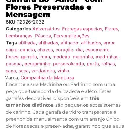
Flores Preservadas e
Mensagem
SKU
P2026-2032
Categories
Aniversários
,
Entregas especias
,
Flores
,
Lembranças
,
Páscoa
,
Personalizações
Tags
afilhada
,
afilhadas
,
afilhado
,
afilhados
,
amor
,
caixa
,
caneta
,
chaves
,
coração
,
dia
,
espumante
,
flores
,
garrafa
,
iman
,
madeira
,
madrinha
,
madrinhas
,
pascoa
,
pergaminho
,
personalizado
,
porta
,
rolhas
,
saca
,
seca
,
verdadeira
,
vinho
Marca:
Companhia da Mariposa
Encante a sua Madrinha ou Padrinho com uma
peça que transborda delicadeza e afeto. Estas
garrafas decorativas, disponíveis em
três
tamanhos distintos
, são pequenos ecossistemas
de carinho. Cada garrafa de vidro transparente é
preenchida manualmente com um arranjo único
de flores secas e preservadas, garantindo que a sua