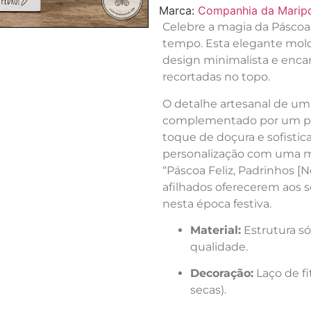
Marca:
Companhia da Marip
Celebre a magia da Pásco
tempo. Esta elegante mol
design minimalista e enca
recortadas no topo.
O detalhe artesanal de u
complementado por um peq
toque de doçura e sofistic
personalização com uma 
“Páscoa Feliz, Padrinhos [
afilhados oferecerem aos s
nesta época festiva.
Material:
Estrutura s
qualidade.
Decoração:
Laço de fi
secas).