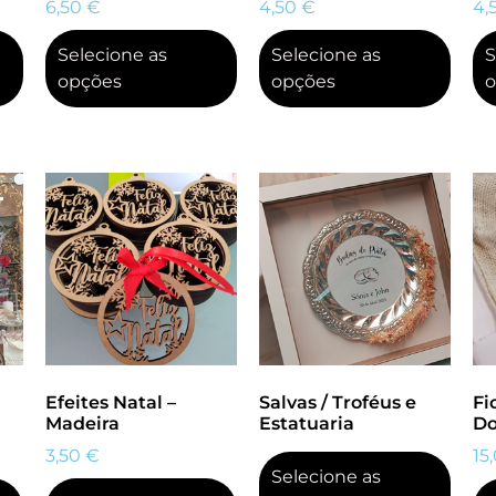
6,50
€
4,50
€
4,
Selecione as
Selecione as
S
opções
opções
o
Efeites Natal –
Salvas / Troféus e
Fi
Madeira
Estatuaria
Do
3,50
€
15
Selecione as