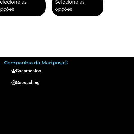
elecione as
Selecione as
pções
opções
Companhia da Mariposa®
Casamentos
Geocaching