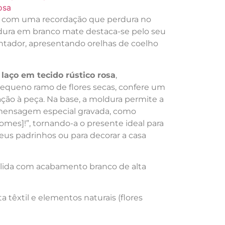
osa
a com uma recordação que perdura no
dura em branco mate destaca-se pelo seu
ntador, apresentando orelhas de coelho
m
laço em tecido rústico rosa
,
ueno ramo de flores secas, confere um
ação à peça. Na base, a moldura permite a
mensagem especial gravada, como
Nomes]!”, tornando-a o presente ideal para
eus padrinhos ou para decorar a casa
ólida com acabamento branco de alta
ta têxtil e elementos naturais (flores