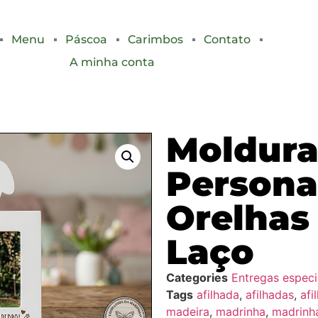
Menu
Páscoa
Carimbos
Contato
A minha conta
Moldura
Persona
Orelhas
Laço
Categories
Entregas especi
Tags
afilhada
,
afilhadas
,
afi
madeira
,
madrinha
,
madrinh