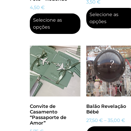
3,50
€
4,50
€
Selecione as
Selecione as
opções
opções
Convite de
Balão Revelação
Casamento
Bébé
“Passaporte de
27,50
€
–
35,00
€
Amor”