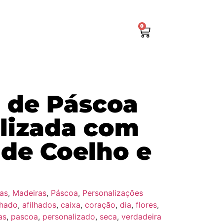
0
 de Páscoa
lizada com
 de Coelho e
as
,
Madeiras
,
Páscoa
,
Personalizações
lhado
,
afilhados
,
caixa
,
coração
,
dia
,
flores
,
as
,
pascoa
,
personalizado
,
seca
,
verdadeira